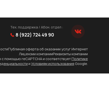
Тех. поддержка / Абон. отдел :
8 (922) 724 49 90
ости
Публиная оферта об оказании услуг Интернет
Лицензии компании
Реквизиты компании
н с помощью reCAPTCHA и соответствует
Политике
иденциальности
и
Условиям использования
Google.