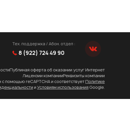
Тех. поддержка / Абон. отдел :
8 (922) 724 49 90
ости
Публиная оферта об оказании услуг Интернет
Лицензии компании
Реквизиты компании
н с помощью reCAPTCHA и соответствует
Политике
иденциальности
и
Условиям использования
Google.